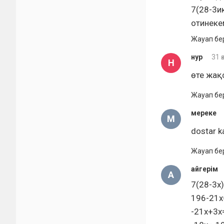
7(28-3и
отинеке
Жауап бе
нур
31 
Н
өте жақ
Жауап бе
мереке
М
dostar k
Жауап бе
айгерім
А
7(28-3х)
196-21х
-21х+3х