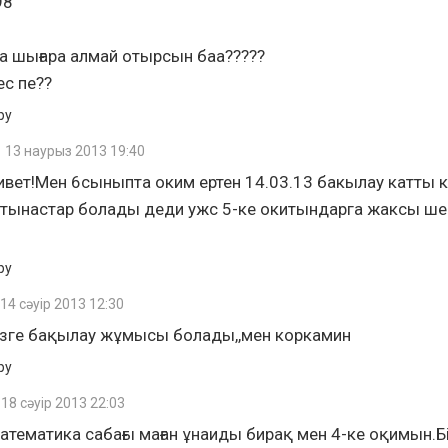
98
 шығара алмай отырсын баа?????
ес пе??
ру
13 наурыз 2013 19:40
ивет!Мен 6сыныпта оким ертен 14.03.13 бакылау катты 
атынастар болады деди ужс 5-ке окитындарга жаксы ш
ру
14 сәуір 2013 12:30
изге бақылау жұмысы болады,,мен коркамин
ру
18 сәуір 2013 22:03
атематика сабағы маған ұнаиды бирақ мен 4-ке оқимын.