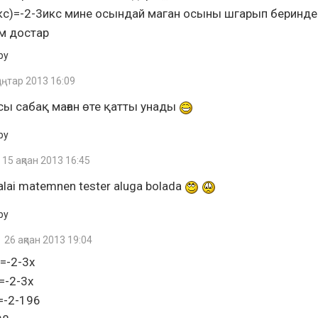
кс)=-2-3икс мине осындай маган осыны шгарып беринд
м достар
ру
қаңтар 2013 16:09
сы сабақ маған өте қатты унады
ру
15 ақпан 2013 16:45
alai matemnen tester aluga bolada
ру
26 ақпан 2013 19:04
=-2-3х
=-2-3х
=-2-196