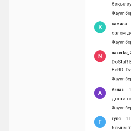
бақылау
Жауап бе
камила
К
салем д
Жауап бе
nazerke_
N
DoStaR E
BeRDi D
Жауап бе
Айназ
А
достар 
Жауап бе
гуля
11
Г
6сыныпт