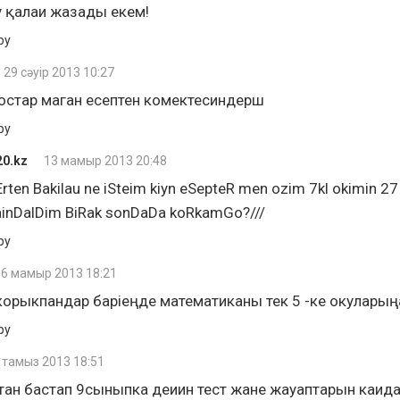
 қалаи жазады екем!
ру
29 сәуір 2013 10:27
остар маган есептен комектесиндерш
ру
20.kz
13 мамыр 2013 20:48
rten Bakilau ne iSteim kiyn eSepteR men ozim 7kl okimin 27
ainDalDim BiRak sonDaDa koRkamGo?///
ру
16 мамыр 2013 18:21
корыкпандар баріеңде математиканы тек 5 -ке окуларыңа
ру
 тамыз 2013 18:51
ан бастап 9сыныпка деиин тест жане жауаптарын каида