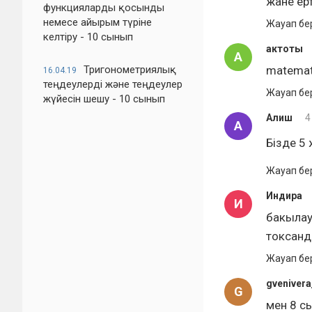
жане ер
функцияларды қосынды
немесе айырым түріне
Жауап бе
келтіру - 10 сынып
актоты
А
Тригонометриялық
matemati
16.04.19
теңдеулерді және теңдеулер
Жауап бе
жүйесін шешу - 10 сынып
Алиш
4
А
Бізде 5
Жауап бе
Индира
И
бакылау
токсанд
Жауап бе
gvenivera
G
мен 8 с