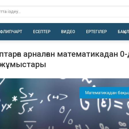
ФЛИПЧАРТ
ЕСЕПТЕР
ВИДЕО
ЕРТЕГІЛЕР
БАҚЫ
птарға арналған математикадан 0-
 жұмыстары
Математикадан бақы