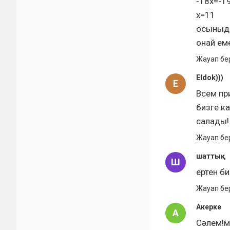
-18х=-1
х=11
осыныда
онай ем
Жауап бе
Eldok)))
E
Всем пр
бизге к
салады!
Жауап бе
шаттық
Ш
ертен б
Жауап бе
Акерке
А
Сәлем!м