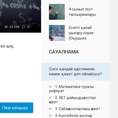
дік бақылау
жұмыстары
4 сынып тест
тапсырмалары
66 088
47
Есепті қалай
шығару керек.
(Оқушыға
кеңестер)
еп алу;
САУАЛНАМА
Сізге қандай әдістемелік
көмек қажет деп ойлайсыз?
1. Математика туралы
реферат
2. ҰБТ дайындық тестері
қажет
Пікір қалдыру
3. Сабақ жоспарлары қажет
4. Күнтізбелік жоспар