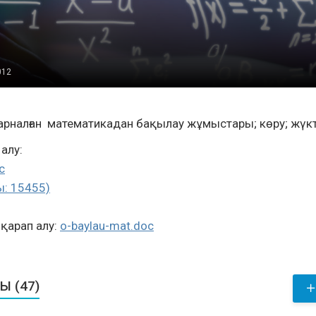
012
 арналған математикадан бақылау жұмыстары; көру; жүкт
алу:
c
ы: 15455)
қарап алу:
o-baylau-mat.doc
Ы (47)