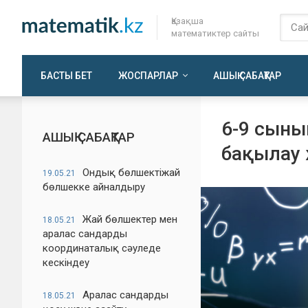
Қазақша
математиктер сайты
БАСТЫ БЕТ
ЖОСПАРЛАР
АШЫҚ САБАҚТАР
6-9 сыны
АШЫҚ САБАҚТАР
бақылау
Ондық бөлшектіжай
19.05.21
бөлшекке айналдыру
Жай бөлшектер мен
18.05.21
аралас сандарды
координаталық сәуледе
кескіндеу
Аралас сандарды
18.05.21