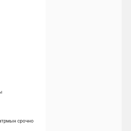
ы
атрмын срочно