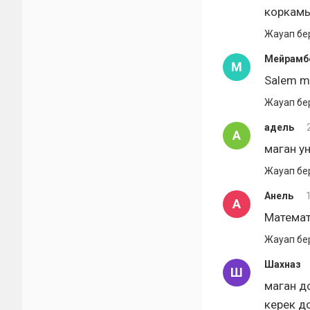
коркамы
Жауап бе
Мейрамб
М
Salem m
Жауап бе
адель
А
маган у
Жауап бе
Анель
А
Математ
Жауап бе
Шахназ
Ш
маган д
керек д