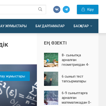
Кіру
ЛАУ ЖҰМЫСТАРЫ
БАҒДАРЛАМАЛАР
БАСҚАЛАР
ЕҢ ӨЗЕКТІ
дік
8- сыныпқа
арналған
геометриядан 4-
тоқсандық
бағалау
лау жұмыстары
6 сынып тест
тапсырмалары
тапсырмалары
6-9 сыныптарға
арналған
математикадан 0-