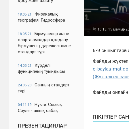
қосу және азайту
Физикалық
18.05.21
география. Гидросфера
15:13, 15 мамыр 2
Бірмүшелер және
18.05.21
оларға амалдар қолдану.
Бірмүшенің дәрежесі және
6-9 сыныптарға
стандарт түрі
Файлды жүктеп 
Күрделі
14.05.21
o-baylau-mat.do
функцияның туындысы
(Жүктелген сан
Санның стандарт
24.05.20
түрі
Файлды онлайн 
Нүкте. Сызық.
04.11.19
Сәуле - ашық сабақ
ПІКІРЛЕР САН
ПРЕЗЕНТАЦИЯЛАР