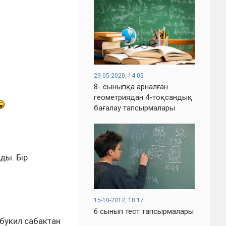
29-05-2020, 14:05
8- сыныпқа арналған
геометриядан 4-тоқсандық
бағалау тапсырмалары
ды. Бір
15-10-2012, 18:17
6 сынып тест тапсырмалары
 букил сабактан