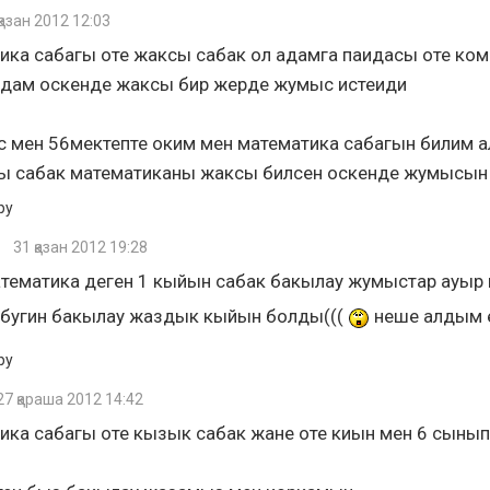
қазан 2012 12:03
ика сабагы оте жаксы сабак ол адамга паидасы оте ко
адам оскенде жаксы бир жерде жумыс истеиди
с мен 56мектепте оким мен математика сабагын билим 
ы сабак математиканы жаксы билсен оскенде жумысы
ру
31 қазан 2012 19:28
атематика деген 1 кыйын сабак бакылау жумыстар ауыр
бугин бакылау жаздык кыйын болды(((
неше алдым 
ру
27 қараша 2012 14:42
ика сабагы оте кызык сабак жане оте киын мен 6 сыны