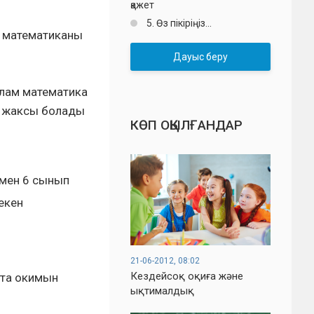
қажет
5. Өз пікіріңіз...
м математиканы
Дауыс беру
алам математика
н жаксы болады
КӨП ОҚЫЛҒАНДАР
 мен 6 сынып
екен
21-06-2012, 08:02
Кездейсоқ оқиға және
пта окимын
ықтималдық