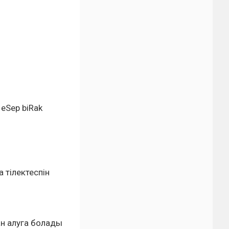
 eSep biRak
 тілектеспін
н алуга болады