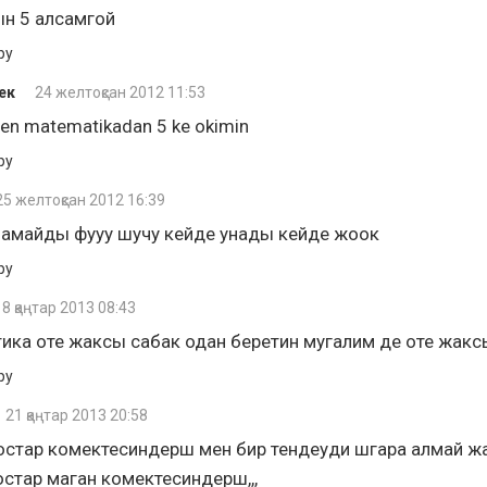
н 5 алсамгой
ру
ек
24 желтоқсан 2012 11:53
en matematikadan 5 ke okimin
ру
25 желтоқсан 2012 16:39
намайды фууу шучу кейде унады кейде жоок
ру
18 қаңтар 2013 08:43
ика оте жаксы сабак одан беретин мугалим де оте жакс
ру
21 қаңтар 2013 20:58
остар комектесиндерш мен бир тендеуди шгара алмай ж
остар маган комектесиндерш,,,