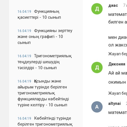
диас
7 
Д
Функцияның
16.04.19
математ
қасиеттері - 10 сынып
билген 
Функцияны зерттеу
16.04.19
және оның графигі - 10
мен диа
сынып
ол жакс
Жауап бе
Тригонометриялық
16.04.19
теңдеулерді шешудің
Диконяя
Д
тәсілдірі - 10 сынып
Ай ай м
Қосынды және
окимын 
16.04.19
айырым түрінде берілген
тригонометриялық
Жауап бе
функцияларды көбейтінді
altynai
түріне келтіру - 10 сынып
A
математ
Көбейтінді түрінде
16.04.19
берілген тригонометриялық