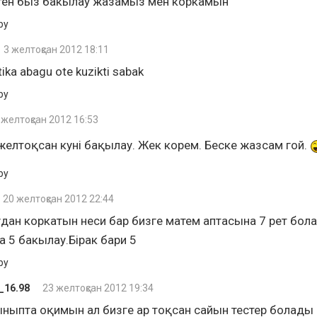
тен быз бакылау жазамыз мен коркамын
ру
3 желтоқсан 2012 18:11
ka abagu ote kuzikti sabak
ру
 желтоқсан 2012 16:53
 желтоқсан куні бақылау. Жек корем. Беске жазсам гой.
ру
20 желтоқсан 2012 22:44
дан коркатын неси бар бизге матем аптасына 7 рет бола
а 5 бакылау.Бірак бари 5
ру
_16.98
23 желтоқсан 2012 19:34
ыныпта оқимын ал бизге ар тоқсан сайын тестер болады