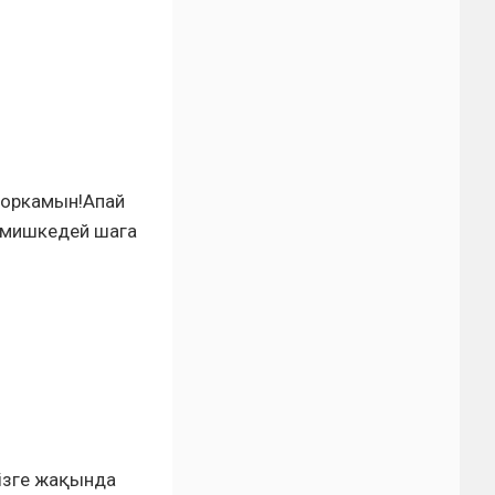
коркамын!Апай
емишкедей шага
Бізге жақында