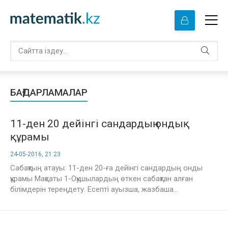
БАҒДАРЛАМАЛАР
11-ден 20 дейінгі сандардың ондық
құрамы
24-05-2016, 21:23
Сабақтың атауы: 11-ден 20-ға дейінгі сандардың ондық
құрамы Мақсаты 1-Оқушылардың өткен сабақтан алған
білімдерін тереңдету. Есепті ауызша, жазбаша...