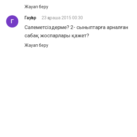
Жауап беру
Гауһар
23 қараша 2015 00:30
Г
Cәлеметсіздерме? 2- сыныптарға арналған
сабақ жоспарлары қажет?
Жауап беру