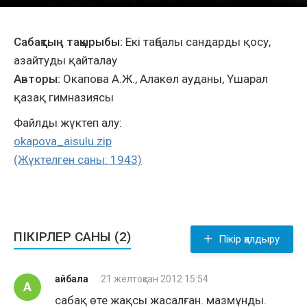
Сабақтың тақырыбы:
Екі таңбалы сандарды қосу,
азайтуды қайталау
Авторы:
Окапова А.Ж., Алакөл ауданы, Үшарал
қазақ гимназиясы
Файлды жүктеп алу:
okapova_aisulu.zip
(Жүктелген саны: 1943)
ПІКІРЛЕР САНЫ (2)
Пікір қалдыру
айбала
21 желтоқсан 2012 15:54
А
сабақ өте жақсы жасалған. мазмұнды.