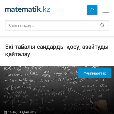
Екі таңбалы сандарды қосу, азайтуды
қайталау
Флипчарттар
16:46, 04 қазан 2012